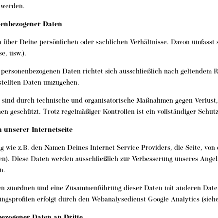
 werden.
nenbezogener Daten
 über Deine persönlichen oder sachlichen Verhältnisse. Davon umfasst 
e, usw.).
personenbezogenen Daten richtet sich ausschließlich nach geltendem Re
estellten Daten umzugehen.
e sind durch technische und organisatorische Maßnahmen gegen Verlust,
 geschützt. Trotz regelmäßiger Kontrollen ist ein vollständiger Schutz
unserer Internetseite
 wie z.B. den Namen Deines Internet Service Providers, die Seite, von 
en). Diese Daten werden ausschließlich zur Verbesserung unseres Ange
n.
en zuordnen und eine Zusammenführung dieser Daten mit anderen Date
ngsprofilen erfolgt durch den Webanalysedienst Google Analytics (siehe
bezogener Daten an Dritte